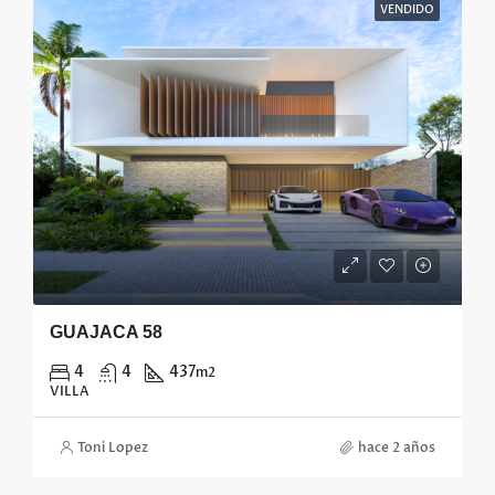
VENDIDO
GUAJACA 58
4
4
437
m2
VILLA
Toni Lopez
hace 2 años