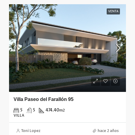
VENTA
Villa Paseo del Farallón 95
5
5
474.40
m2
VILLA
Toni Lopez
hace 2 años