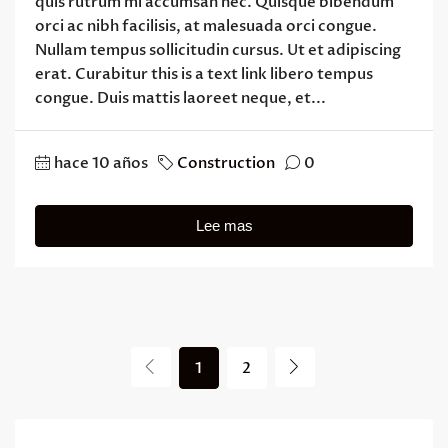
quis rutrum mi accumsan nec. Quisque bibendum
orci ac nibh facilisis, at malesuada orci congue.
Nullam tempus sollicitudin cursus. Ut et adipiscing
erat. Curabitur this is a text link libero tempus
congue. Duis mattis laoreet neque, et...
hace 10 años
Construction
0
Lee mas
1
2