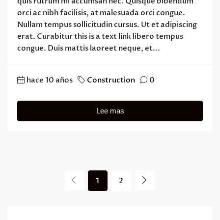
quis rutrum mi accumsan nec. Quisque bibendum
orci ac nibh facilisis, at malesuada orci congue.
Nullam tempus sollicitudin cursus. Ut et adipiscing
erat. Curabitur this is a text link libero tempus
congue. Duis mattis laoreet neque, et...
hace 10 años
Construction
0
Lee mas
1
2