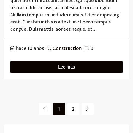
quis rutrum mi accumsan nec. Quisque bibendum
orci ac nibh facilisis, at malesuada orci congue.
Nullam tempus sollicitudin cursus. Ut et adipiscing
erat. Curabitur this is a text link libero tempus
congue. Duis mattis laoreet neque, et...
hace 10 años
Construction
0
Lee mas
1
2